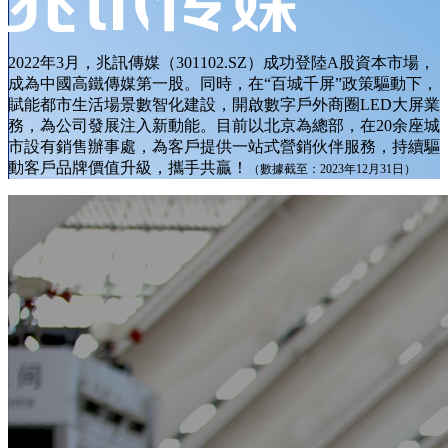
2022年3月，兆訊傳媒（301102.SZ）成功登陸A股資本市場，
成為中國高鐵傳媒第一股。同時，在“百城千屏”政策驅動下，
賦能都市生活場景數智化建設，開啟數字戶外商圈LED大屏業
務，為公司發展注入新動能。目前以北京為總部，在20余座城
市設有銷售辦事處，為客戶提供一站式營銷伙伴服務，持續驅
動客戶品牌價值升級，攜手共贏！
（數據截至：2023年12月31日）