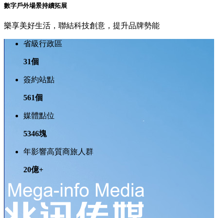
數字戶外場景持續拓展
樂享美好生活，聯結科技創意，提升品牌勢能
省級行政區
31
個
簽約站點
561
個
媒體點位
5346
塊
年影響高質商旅人群
20
億
+