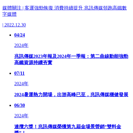
媒體關注 | 客運強勁恢復 消費持續提升 兆訊傳媒領跑高鐵數
字媒體
| 2022.12.30
04/24
2024年
兆訊傳媒2023年報及2024年一季報：第二曲線動能強勁
高鐵資源持續夯實
07/11
2024年
2024暑運熱力開場，出游高峰已至，兆訊傳媒穩健發展
06/30
2024年
連攬六獎！兆訊傳媒榮獲第九屆金場景營銷“雙料金
獎”！